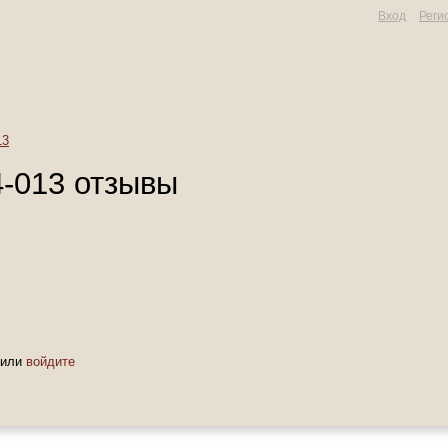
Вход
Реги
13
-013 отзывы
или
войдите