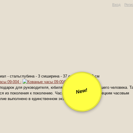
Вход
Реги
 подарок для руководителя, юбиляра и просто для хорошего человека. Т
New!
ься из поколения к поколению. Часы укомплетованы немецким часовым
елие выполнено в единственном экземпляре.