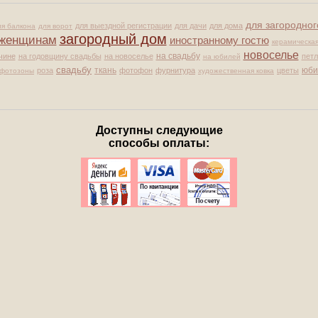
для загородно
для выездной регистрации
для дачи
для дома
ля балкона
для ворот
загородный дом
женщинам
иностранному гостю
керамическая
новоселье
на свадьбу
чине
на годовщину свадьбы
на новоселье
петл
на юбилей
свадьбу
юби
роза
ткань
фотофон
фурнитура
цветы
 фотозоны
художественная ковка
Доступны следующие
способы оплаты: