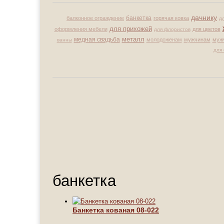
дачнику
балконное ограждение
банкетка
горячая ковка
д
для прихожей
оформления мебели
для цветов
для флористов
металл
медная свадьба
молодоженам
мужчинам
муж
ванны
для
банкетка
Банкетка кованая 08-022