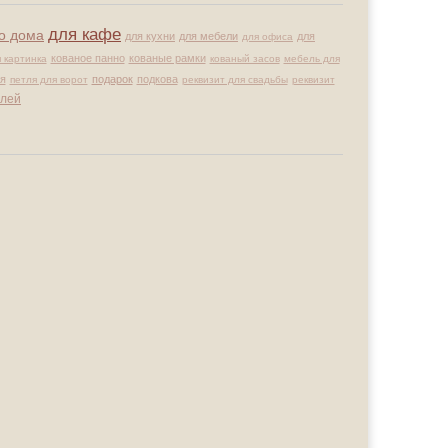
для кафе
го дома
для кухни
для мебели
для
для офиса
кованое панно
кованые рамки
 картинка
кованый засов
мебель для
я
подарок
подкова
петля для ворот
реквизит для свадьбы
реквизит
лей