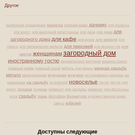
Другое
дачнику
банкетка
балконное ограждение
горячая ковка
для балкона
для
для ворот
для выездной регистрации
для дачи
для дома
для кафе
загородного дома
для мебели
для кухни
для
для прихожей
для
офиса
для оформления мебели
для флористов
загородный дом
женщинам
цветов
иностранному гостю
керамическая картинка
кованое панно
медная свадьба
кованые рамки
кованый засов
мебель для ванны
металл
мужчине
молодоженам
мужчинам
на годовщину свадьбы
на
новоселье
на свадьбу
новоселье
на юбилей
петля
петля для
подарок
ворот
подкова
реквизит для свадьбы
реквизит для фотозоны
свадьбу
ткань
фурнитура
роза
фотофон
художественная ковка
юбилей
цветы
Доступны следующие