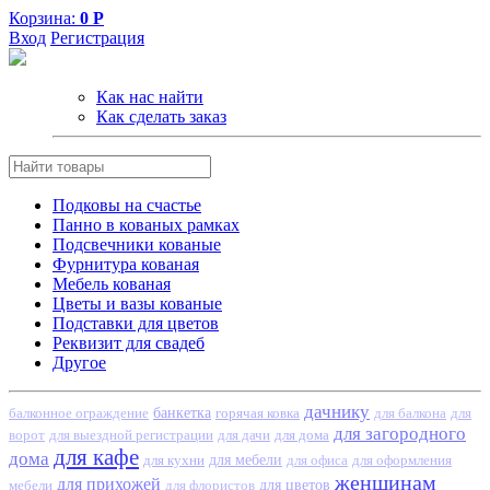
Корзина:
0
Р
Вход
Регистрация
Как нас найти
Как сделать заказ
Подковы на счастье
Панно в кованых рамках
Подсвечники кованые
Фурнитура кованая
Мебель кованая
Цветы и вазы кованые
Подставки для цветов
Реквизит для свадеб
Другое
дачнику
банкетка
балконное ограждение
горячая ковка
для балкона
для
для загородного
для выездной регистрации
для дачи
для дома
ворот
для кафе
дома
для кухни
для мебели
для оформления
для офиса
женщинам
для прихожей
мебели
для цветов
для флористов