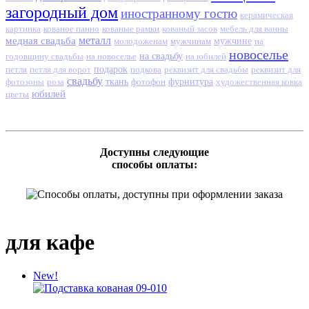
загородный дом
иностранному гостю
керамическая
кованое панно
кованые рамки
картинка
кованый засов
мебель для ванны
медная свадьба
металл
молодоженам
мужчинам
мужчине
на
новоселье
на свадьбу
годовщину свадьбы
на новоселье
на юбилей
петля
подарок
подкова
петля для ворот
реквизит для свадьбы
реквизит для
свадьбу
ткань
роза
фотофон
фурнитура
фотозоны
художественная ковка
юбилей
цветы
Доступны следующие
способы оплаты:
для кафе
New!