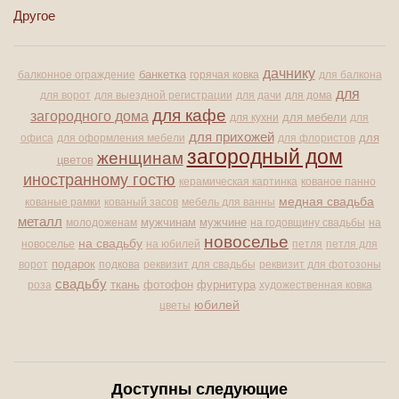
Другое
дачнику
банкетка
балконное ограждение
горячая ковка
для балкона
для
для ворот
для выездной регистрации
для дачи
для дома
для кафе
загородного дома
для мебели
для кухни
для
для прихожей
для
офиса
для оформления мебели
для флористов
загородный дом
женщинам
цветов
иностранному гостю
керамическая картинка
кованое панно
медная свадьба
кованые рамки
кованый засов
мебель для ванны
металл
мужчине
молодоженам
мужчинам
на годовщину свадьбы
на
новоселье
на свадьбу
новоселье
на юбилей
петля
петля для
подарок
ворот
подкова
реквизит для свадьбы
реквизит для фотозоны
свадьбу
ткань
фурнитура
роза
фотофон
художественная ковка
юбилей
цветы
Доступны следующие